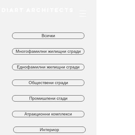
DIART ARCHITECTS
Всички
Многофамилни жилищни сгради
Еднофамилни жилищни сгради
Обществени сгради
Промишлени сгади
Атракционни комплекси
Интериор