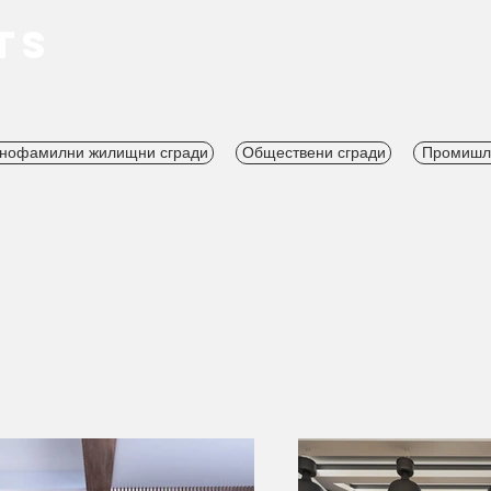
TS
нофамилни жилищни сгради
Обществени сгради
Промишле