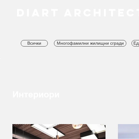
DIART ARCHITEC
Всички
Многофамилни жилищни сгради
Ед
Интериори