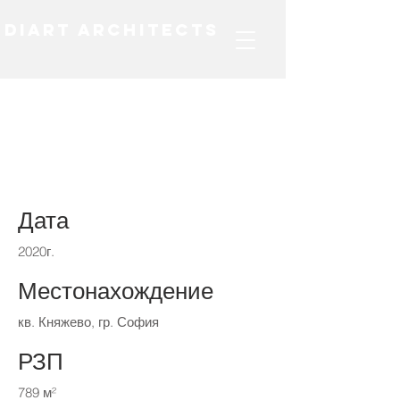
DIART ARCHITECTS
Многофамилна
жилищна сграда кв.
Княжево
Дата
2020г.
Местонахождение
кв. Княжево, гр. София
РЗП
789 м²